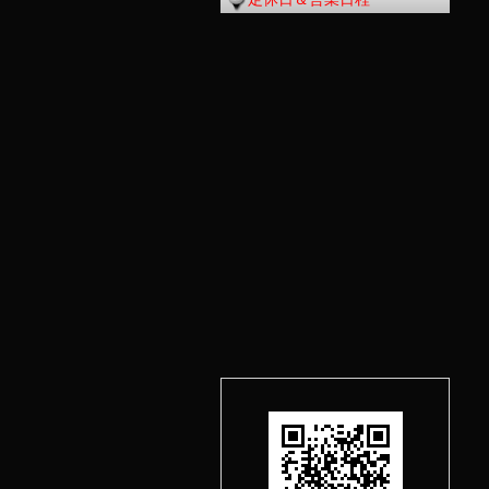
の
記
事