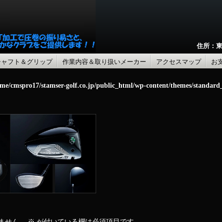
住所：東
シャフト＆グリップ
作業内容＆取り扱いメーカー
アクセスマップ
お
me/cmspro17/stamser-golf.co.jp/public_html/wp-content/themes/standar
ません。
※
が付いている欄は必須項目です