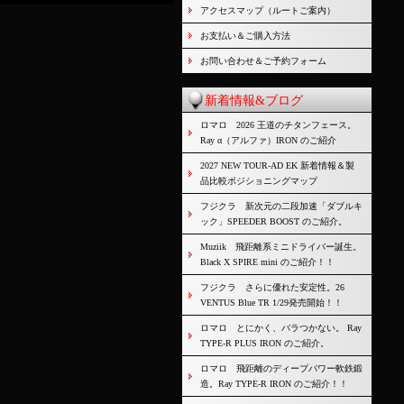
アクセスマップ（ルートご案内）
お支払い＆ご購入方法
お問い合わせ＆ご予約フォーム
新着情報&ブログ
ロマロ 2026 王道のチタンフェース。
Ray α（アルファ）IRON のご紹介
2027 NEW TOUR-AD EK 新着情報＆製
品比較ポジショニングマップ
フジクラ 新次元の二段加速「ダブルキ
ック」SPEEDER BOOST のご紹介。
Muziik 飛距離系ミニドライバー誕生。
Black X SPIRE mini のご紹介！！
フジクラ さらに優れた安定性。26
VENTUS Blue TR 1/29発売開始！！
ロマロ とにかく、バラつかない。 Ray
TYPE-R PLUS IRON のご紹介。
ロマロ 飛距離のディープパワー軟鉄鍛
造。Ray TYPE-R IRON のご紹介！！