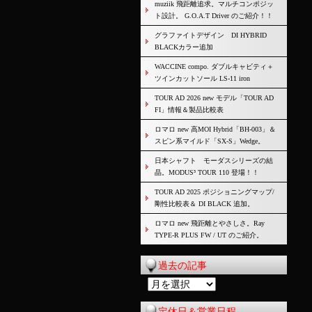
muziik 飛距離追求。マルチコンポジッ
ト設計。 G.O.A.T Driver のご紹介！！
グラファイトデザイン DI HYBRID
BLACKカラー追加
WACCINE compo. ダブルキャビティ＋
ツインカットソール LS-11 iron
TOUR AD 2026 new モデル「TOUR AD
FI」情報＆製品比較表
ロマロ new 高MOI Hybrid「BH-003」＆
スピン系マイルド「SX-S」Wedge。
日本シャフト モーダスシリーズの結
晶。MODUS³ TOUR 110 登場！！
TOUR AD 2025 ポジショニングマップ/
剛性比較表＆ DI BLACK 追加。
ロマロ new 飛距離とやさしさ。Ray
TYPE-R PLUS FW / UT のご紹介。
過去の記事
過
去
定休日＆営業日程