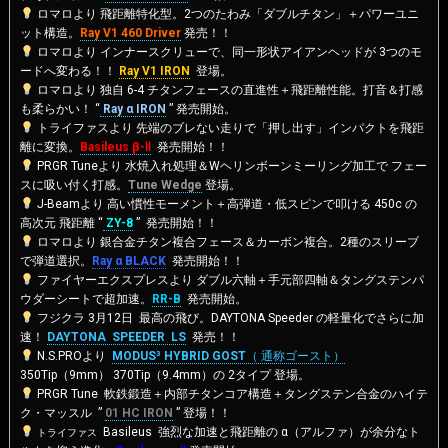
ロマロより 飛距離特化型。2つのたわみ「ダブルチタン」＋パワーユニ
ット構造。
Ray V1 460 Driver
発売！！
ロマロより インナースクリューで、同一形状アイアンヘッドが 3つのモ
ードへ変わる！！
Ray V1 IRON
登場。
ロマロより 独自 6-4 チタンフェースの直進性＋飛距離性能。打音＆打感
も柔らかい！ “
Ray α IRON
” 発売開始。
トライファスより 先端のブレない走りで「押し出す」インパクトを飛距
離に変換。
Basileus β-Ⅱ
発売開始！！
PRGR Tuneより 水焼入れ処理＆Wヘリンボーンミーリング加工で フェー
スに吸い付く打感。
Tune Wedge
登場。
J-Beamより 高い慣性モーメント＋高弾道・低スピンで叩ける 450c の
高次元 飛距離 “
ZY-8
” 発売開始！！
ロマロより 銀合金チタン複合フェース＆カーボン複合。2種のスリーブ
で弾道選択。
Ray α BLACK
発売開始！！
ファイヤーエクスプレスより ダブル六軸＋手元部四軸＆タングステンパ
ウダーシートで超加速。
RR-B
発売開始。
フジクラ 3月12日 最高の飛び。DAYTONA Speeder の軽量化でさらに加
速！
DAYTONA SPEEDER LS
発売！！
N.S.PROより
MODUS³ HYBRID GOST
（ 通称ゴースト）
350Tip（9mm） 370Tip（9.4mm）の 2タイプ 登場。
PRGR Tune 軟鉄鍛造＋内部チタンコア構造＋タングステン合金のハイテ
ク・マッスル ”
01 HC IRON
” 登場！！
Basileus 強烈な加速と飛距離の α（アルファ）が余分なト
トライファス