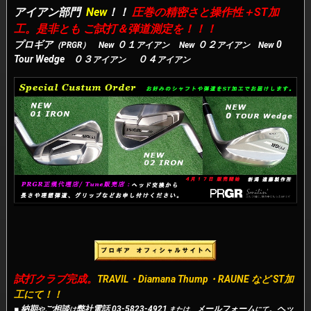
アイアン部門
New
！！
圧巻の精密さと操作性＋ST加
工。是非とも ご試打＆弾道測定を！！！
プロギア
０１
０２
0
（PRGR）
New
アイアン
New
アイアン
New
Tour Wedge ０３
０４
アイアン
アイアン
試打クラブ完成。
TRAVIL・Diamana Thump・RAUNE など ST加
工にて！！
■
納期
ご
相談
弊社電話 03-5823-4921
メールフォーム
。ヘッ
や
は
または、
にて