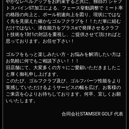
やかなレベルアップをお約束すると共に、独自の シャフ
トスパインST加工による、フェース挙動調整で ミート率
の格段の向上と、ボール初速向上を図り、現状にではな
く先を見据えた確かなゴルフクラブを！！ただ単に組む
だけではない、潜在能力をプラスαで発揮させるクラフ
ト技術を1対1の対話を重視し、ご提供させて頂ければと
思っております。お任せ下さい！
ゴルフをもっと楽しみたい方・お悩みを解消したい方は
お気軽に何でもご相談下さい！！！
旧店舗にて、大変多くの方々にご愛顧いただきましたこ
と厚く御礼申し上げます。
このたび、ゴルフクラブ及び、ゴルフパーツ性能をより
実感していただけるようサービスの幅を広げ、お客様の
ご来店を心よりお待ちしております。何卒、宜しくお願
いいたします。
合同会社STAMSER GOLF 代表