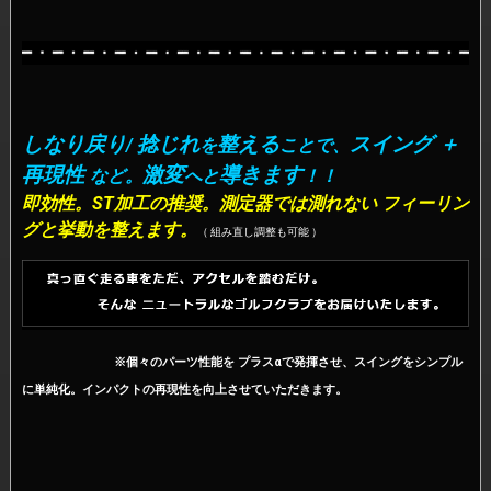
しなり戻り
捻じれ
整える
スイング ＋
/
を
ことで、
再現性
激変
導きます
など
。
へと
！！
即効性。ST加工の推奨。測定器では測れない フィーリン
グと挙動を整えます。
（ 組み直し調整も可能 ）
※個々のパーツ性能を プラスαで発揮させ、スイングをシンプル
に単純化。インパクトの再現性を向上させていただきます。