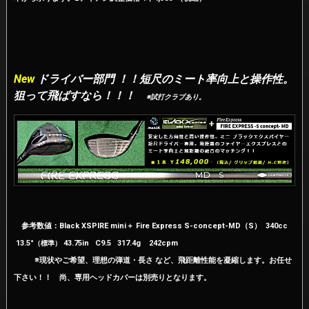
New
ドライバー部門 ！！短尺のミート率向上と操作性。
狙って飛ばすなら！！！
※試打クラブあり。
参考数値：Black XSPIRE mini＋ Fire Express S-concept-MD（S） 340cc
13.5°
43.75in C9.5 317.4g 242cpm
（標準）
※現状やご希望、理想の弾道・長さ など、飛距離性能を凝縮します。お任せ
下さい！！ 尚、専用ヘッドカバーは別売りとなります。