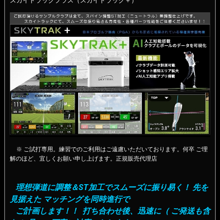
スカイトラックプラス（スカイトラック＋）
※ ご試打専用。練習でのご利用はご遠慮いただいております。何卒 ご理
解のほど、宜しくお願い申し上げます。正規販売代理店
理想弾道に調整＆ST加工でスムーズに振り易く
！ 先を
見据えた マッチングを同時進行で
ご計画します！！ 打ち合わせ後、迅速に（ ご発送も含