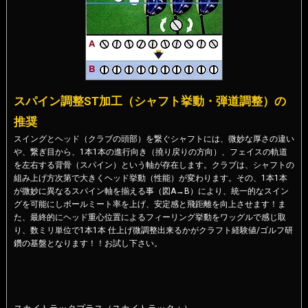
スパイン調整ST加工（シャフト挙動・弾道調整）の
推奨
スイングとヘッド（クラブの頭部）を繋ぐシャフトには、微妙な厚さの違い
や、繋ぎ目から、1本1本の進行向き（撓り戻りの方向）、フェイスの軌道
を左右する背骨（スパイン）という軸が存在します。クラブは、シャフトの
組み上げ方次第で大きくヘッド挙動（性能）が変わります。その、1本1本
が微妙に異なるスパイン軸を揃える事（図A→B）により、統一的なスイン
グを可能にしボールミート率を上げ、安定感と飛距離を向上させます！ま
た、最終的にヘッド重心位置によるフィーリング挙動をワッグルで感じ取
り、数ミリ単位で1本1本 仕上げ微調整出来るかがクラフト経験値/ゴルフ研
鑽の基盤となります！！お試し下さい。