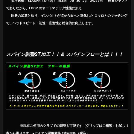
参考数値：SLASH4（S-49g） 45.5in D0 301.2g 242cpm 軽量シャフト
でありながら、LOOP のオートマチック性能に加え
圧巻の加速と粘り、インパクトが点から面へと進化した ロマロとのマッチング
で、ヘッドスピード・初速・直進性と総合的に向上します。
スパイン調整ST加工！！＆ スパインフローとは！！！
※現在ご使用のクラブでの調整も可能です（グリップはご相談）お試し 1
本から承ります。■アイアン調整価格 1本4,380-（税込）