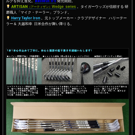
ルクを抑え進化。
Basileus α-Ⅱ
発売開始。
ARTISAN
Wedge series
。タイガーウッズが信頼する 研
（アーティザン）
磨職人「マイク・テーラー」ブランド。
Harry Taylor Iron
。元トップメーカー・クラブデザイナー ハリーテー
ラー＆ 大越和幸 日米合作が舞い降りる。