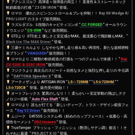
アクシスゴルフ 高弾道＋強弾道の両立！！ 直進性＆ストレートネック
軟鉄鍛造の打感 “
Z3 CBI IRON
” 登場。
ロマロ 優れたスピンコントロール＆ブレを抑制
！！
Ray SX-Wedge R/
PRO/ LIGHT
の３タイプ販売開始。
ラズルダズル ３段階のキャビティコンボ “
CC FORGED
” オールラウン
ドウエッジ ”
CS-05W
” など 販売開始。
GTDより GTD史上 優しさと安定感がMAX。最浅重心で飛距離もMAX。”
Black Ice The MAX Driver
” 登場。
三菱ケミカルより しなやかな押し走り感＆高い再現性。新たな超精密軽
量ブランド “
VANQUISH
” 販売開始！！
ロマロより 二種類の軟鉄鍛造の打感を 一つのフォルムで体感！！ ”
Ray
CX S20C & S25C IRON
” 販売開始。
フジクラより 異次元のスピード＋自然なタメと強烈な押し走りの 中元調
子 ”
DAYTONA Speeder X
” 登場。
アーティザンより ARTISAN IRON ”
LS
☆
720MB
” ”
LS☆720HM
” ”
LS☆720CB
” 登場。販売受付開始！！
オートフレックス 驚異のしなり！！ 柔らかい＋安定挙動の飛ばしテク
ノロジー搭載 ”
Auto Flex Shaft
” 登場。
ロマロより 誰もが打てる「新しいディープ」トラス・デザイン鍛造フェ
ース ”
Ray V2 Driver
” 販売開始！！
ムジーク DAT55G システム45（斜めのカップフェース）＋低重心・高
慣性モーメント ”
DD2 Heaven
” 登場。
TrueTemper ブラッシュ・フィニッシュ（艶消しサテン調）復活！！そ
れぞれに最適 ”
PROJECT X IO
” 登場。