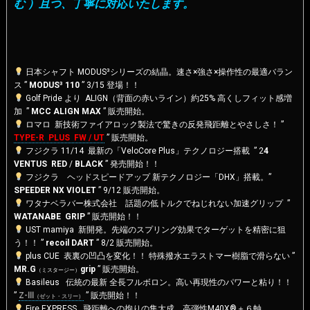
む ）且つ、丁寧に対応いたします。
日本シャフト MODUS³シリーズの結晶。速さ×強さ×操作性の最適バラン
ス ”
MODUS³ 110
” 3/15 登場！！
Golf Pride より ALIGN（背面の赤いライン）約25% 高くしフィット感増
加 ”
MCC ALIGN MAX
” 販売開始。
ロマロ 新技術
ファイアロック製法で驚きの反発飛距離とやさしさ！ ”
TYPE-R PLUS FW / UT
” 販売開始。
フジクラ 11/14 最新の「VeloCore Plus」テクノロジー搭載 ” 2
4
VENTUS RED
/
BLACK
” 発売開始！！
フジクラ ヘッドスピードアップ 新テクノロジー「DHX」搭載。”
SPEEDER NX VIOLET
” 9/12 販売開始。
ワタナベラバー株式会社 話題の低トルクでねじれない加速グリップ ”
WATANABE GRIP
” 販売開始！！
UST mamiya 新開発。先端のスプリング効果でターゲットを精密に狙
う！！ ”
recoil DART
” 8/2 販売開始。
plus CUE 表裏の凹凸を変化！！ 特殊撥水エラストマー樹脂で滑らない ”
MR.G
grip
” 販売開始。
（ミスタージー）
Basileus 伝統の最新 全長フルボロン。高い再現性のパワーと粘り！！
”
Z-Ⅲ
” 販売開始！！
（ゼット・スリー）
Fire EXPRESS 飛距離への拘りの集大成。高弾性M40X®＋６軸