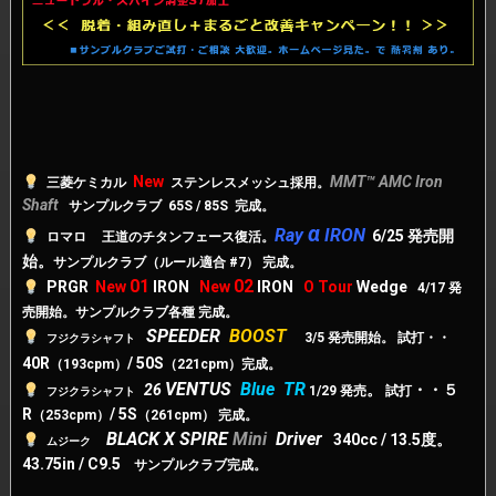
New
MMT™ AMC Iron
三菱ケミカル
ステンレスメッシュ採用。
Shaft
サンプルクラブ 65S / 85S 完成。
α
Ray
IRON
6/25 発売開
ロマロ
王道のチタンフェース復活。
始。
サンプルクラブ（ルール適合 #7） 完成。
01
02
PRGR
New
IRON
New
IRON
O Tour
Wedge
4/17 発
売開始。サンプルクラブ各種 完成。
SPEEDER
BOOST
3/5 発売開始。 試打・・
フジクラシャフト
40R
/ 50S
（193cpm）
（221cpm）完成。
VENTUS
Blue TR
26
。
・・５
1/29 発売
試打
フジクラシャフト
R
/ 5S
（253cpm）
（261cpm） 完成。
BLACK X SPIRE
Mini
Driver
340cc / 13.5度
。
ムジーク
43.75in / C9.5
サンプルクラブ完成。