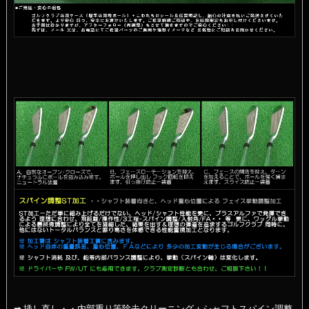
➡ 挿し直し・・内部重り等除去クリーニング＋シャフトスパイン調整