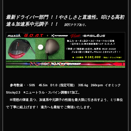
最新ドライバー部門 ！！やさしさと直進性。叩ける高初
速＆加速系中元調子 ！！
試打クラブあり。
参考数値
・・50S 45.5in D1.0（指定可能） 305.6g 260cpm イオミック
Sticky2.3 ※ニュートラル・スパイン調整ST加工。
※理想の弾道 且つ、加速系中元調子の性能を最大限に引き出すよう、ミリ単位
で 丁寧に組上げます！ 遠方へも最短で ご郵送いたします。