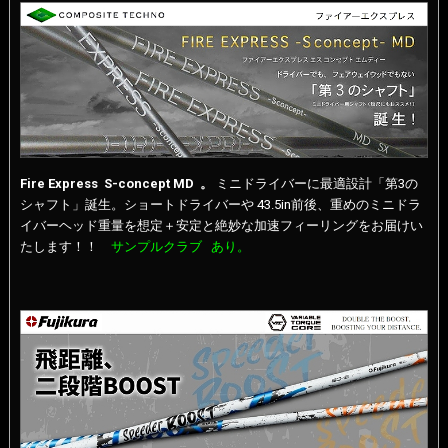
Fire Express
S-concept MD 。
ミニドライバーに最適設計「第3の
シャフト」誕生。ショートドライバーや 43.5in前後、重めのミニドラ
イバーヘッド重量を想定＋安定と絶妙な加速フィーリングをお届けい
たします！！
サンプルクラブ あり。