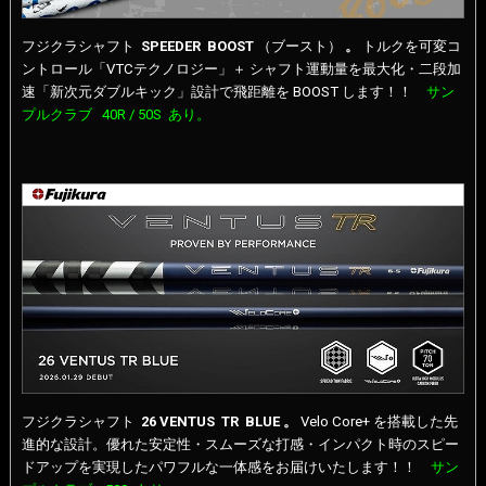
フジクラシャフト
SPEEDER BOOST
（ブースト）
。
トルクを可変コ
ントロール「VTCテクノロジー」＋ シャフト運動量を最大化・二段加
速「新次元ダブルキック」設計で飛距離を BOOST します！！
サン
プルクラブ 40R / 50S あり。
フジクラシャフト
26 VENTUS TR BLUE
。
Velo Core+ を搭載した先
進的な設計。優れた安定性・スムーズな打感・インパクト時のスピー
ドアップを実現したパワフルな一体感をお届けいたします！！
サン