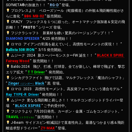
SOFMETA®の加速力！！ ”
RG-D
” 登場。
プログレスより ベローズソール（蛇腹構造）の外観＆飛距離性能がさ
らに進化 “
BB6 MB-02
” 販売開始。
CRAZY フレックスを１つに絞った、オートマチック強加速＆安定の飛
距離！！ ”
PROTO
” シリーズ 登場。
フジクラシャフト 新素材を纏い 驚異のバージョンアップ！！ ”
DIAMOND SPEEDER
” 4/25 発売開始！！
ロマロ アイアンの常識を超えていく。高慣性モーメントの実現！！ ”
Ballista 508 IRON
” 3/15 発売開始。
ムジーク 2024 新スーパーモンスターFW 誕生！！ ”
BLACK X SPIRE
Fairway Wood
” 販売開始！！
Baldo 2024 飛び、打感、打球音。全てが新しい。棒球で飛ばす、撃芯
エリア拡大 “
T T Driver
” 発売開始。
シンカグラファイト 飛びで話題。マルチフレックス「魔法のシャフト」
”
Zinger
Black
” 黒 登場。
（ジンガー）
ロマロ 2023 高慣性モーメント。高反発フェースという適合モデル ”
Ray TYPE-R Driver
” 発売開始！！
ムジーク 更なる飛距離と易しさ！！ マルチコンポジットドライバー登
場 ”
BLACK XSPIRE
” ご予約受付中。
フジクラより 7月20日発売。カーボン・金属・ゴムをコンポジット。”
TRAVIL
” 販売開始！！
（トラヴィル）
J-Beam サイドスピン軽減設計で直進性向上。最適なつかまり感＆飛距
離追求型ドライバー ”
ZY-MAX
” 登場。