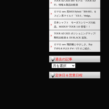
TOUR AD 2026 new モデル「TOUR AD
FI」情報＆製品比較表
ロマロ new 高MOI Hybrid「BH-003」＆
スピン系マイルド「SX-S」Wedge。
日本シャフト モーダスシリーズの結
晶。MODUS³ TOUR 110 登場！！
TOUR AD 2025 ポジショニングマップ/
剛性比較表＆ DI BLACK 追加。
ロマロ new 飛距離とやさしさ。Ray
TYPE-R PLUS FW / UT のご紹介。
過去の記事
過
去
定休日＆営業日程
の
記
事