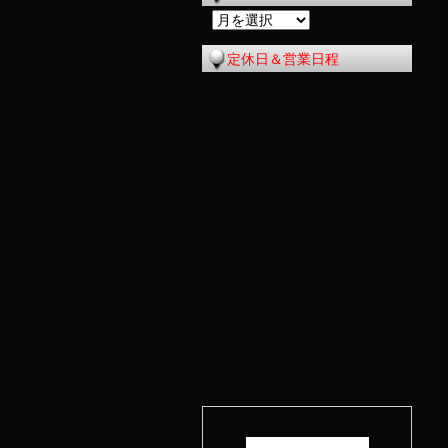
過
去
定休日＆営業日程
の
記
事