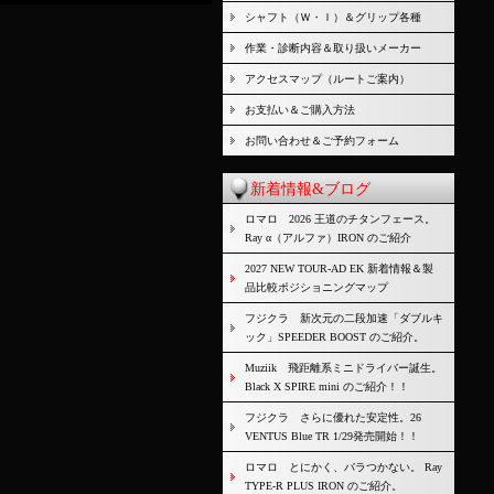
シャフト（Ｗ・Ｉ）＆グリップ各種
作業・診断内容＆取り扱いメーカー
アクセスマップ（ルートご案内）
お支払い＆ご購入方法
お問い合わせ＆ご予約フォーム
新着情報&ブログ
ロマロ 2026 王道のチタンフェース。
Ray α（アルファ）IRON のご紹介
2027 NEW TOUR-AD EK 新着情報＆製
品比較ポジショニングマップ
フジクラ 新次元の二段加速「ダブルキ
ック」SPEEDER BOOST のご紹介。
Muziik 飛距離系ミニドライバー誕生。
Black X SPIRE mini のご紹介！！
フジクラ さらに優れた安定性。26
VENTUS Blue TR 1/29発売開始！！
ロマロ とにかく、バラつかない。 Ray
TYPE-R PLUS IRON のご紹介。