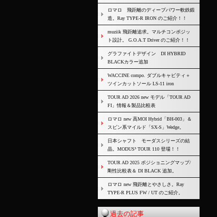
ロマロ 飛距離のディープパワー軟鉄鍛
造。Ray TYPE-R IRON のご紹介！！
muziik 飛距離追求。マルチコンポジッ
ト設計。 G.O.A.T Driver のご紹介！！
グラファイトデザイン DI HYBRID
BLACKカラー追加
WACCINE compo. ダブルキャビティ＋
ツインカットソール LS-11 iron
TOUR AD 2026 new モデル「TOUR AD
FI」情報＆製品比較表
ロマロ new 高MOI Hybrid「BH-003」＆
スピン系マイルド「SX-S」Wedge。
日本シャフト モーダスシリーズの結
晶。MODUS³ TOUR 110 登場！！
TOUR AD 2025 ポジショニングマップ/
剛性比較表＆ DI BLACK 追加。
ロマロ new 飛距離とやさしさ。Ray
TYPE-R PLUS FW / UT のご紹介。
過去の記事