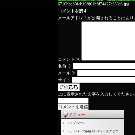
6710bbd89fcb16f861bfd74427c336c8.jpg
コメントを残す
メールアドレスが公開されることはあり
コメント
※
名前
※
メール
※
サイト
上に表示された文字を入力してください
メニュー
トップページ
ヘッドパーツ各種＆レディースクラブ