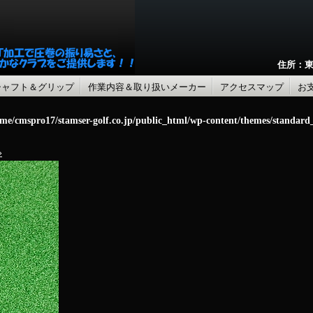
住所：東
シャフト＆グリップ
作業内容＆取り扱いメーカー
アクセスマップ
お
me/cmspro17/stamser-golf.co.jp/public_html/wp-content/themes/standar
»