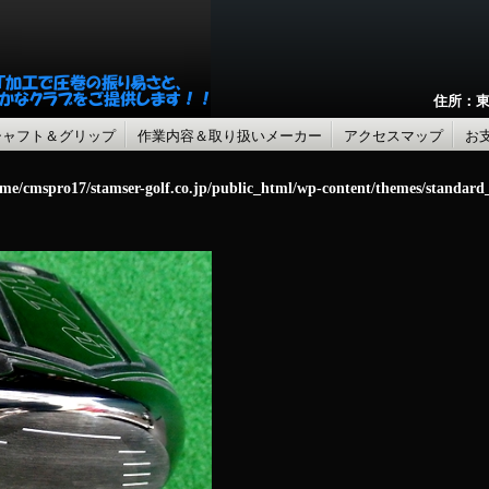
住所：東
シャフト＆グリップ
作業内容＆取り扱いメーカー
アクセスマップ
お
me/cmspro17/stamser-golf.co.jp/public_html/wp-content/themes/standar