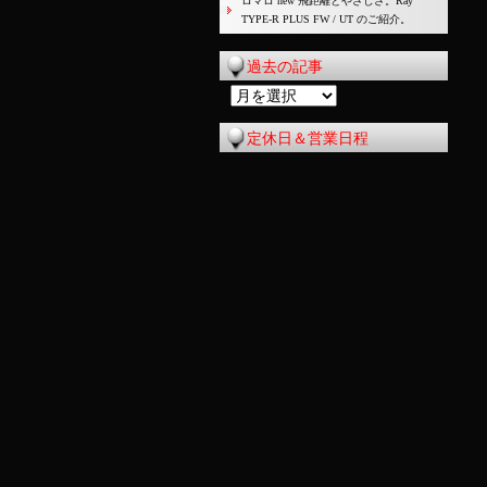
ロマロ new 飛距離とやさしさ。Ray
TYPE-R PLUS FW / UT のご紹介。
過去の記事
過
去
定休日＆営業日程
の
記
事