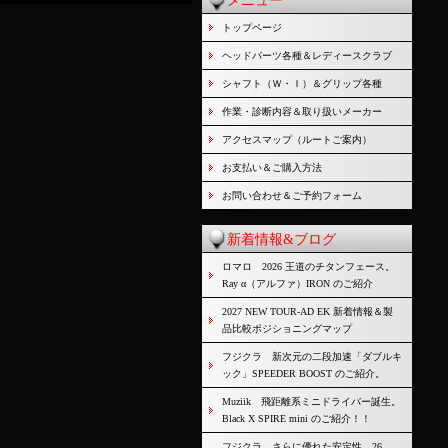
メニュー
トップページ
ヘッドパーツ各種＆レディースクラブ
シャフト（Ｗ・Ｉ）＆グリップ各種
作業・診断内容＆取り扱いメーカー
アクセスマップ（ルートご案内）
お支払い＆ご購入方法
お問い合わせ＆ご予約フォーム
新着情報&ブログ
ロマロ 2026 王道のチタンフェース。
Ray α（アルファ）IRON のご紹介
2027 NEW TOUR-AD EK 新着情報＆製
品比較ポジショニングマップ
フジクラ 新次元の二段加速「ダブルキ
ック」SPEEDER BOOST のご紹介。
Muziik 飛距離系ミニドライバー誕生。
Black X SPIRE mini のご紹介！！
フジクラ さらに優れた安定性。26