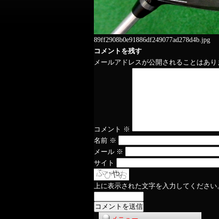
89ff2908b0e91886df249077ad278d4b.jpg
コメントを残す
メールアドレスが公開されることはあり
コメント
※
名前
※
メール
※
サイト
上に表示された文字を入力してください