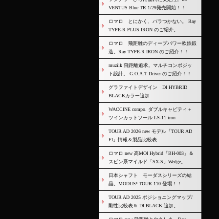
VENTUS Blue TR 1/29発売開始！！
ロマロ とにかく、バラつかない。 Ray
TYPE-R PLUS IRON のご紹介。
ロマロ 飛距離のディープパワー軟鉄鍛
造。Ray TYPE-R IRON のご紹介！！
muziik 飛距離追求。マルチコンポジッ
ト設計。 G.O.A.T Driver のご紹介！！
グラファイトデザイン DI HYBRID
BLACKカラー追加
WACCINE compo. ダブルキャビティ＋
ツインカットソール LS-11 iron
TOUR AD 2026 new モデル「TOUR AD
FI」情報＆製品比較表
ロマロ new 高MOI Hybrid「BH-003」＆
スピン系マイルド「SX-S」Wedge。
日本シャフト モーダスシリーズの結
晶。MODUS³ TOUR 110 登場！！
TOUR AD 2025 ポジショニングマップ/
剛性比較表＆ DI BLACK 追加。