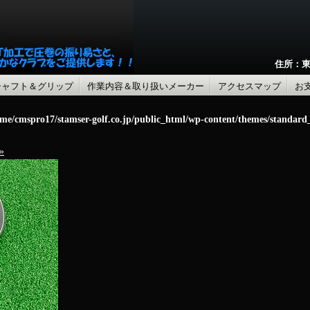
住所：東
シャフト＆グリップ
作業内容＆取り扱いメーカー
アクセスマップ
お
me/cmspro17/stamser-golf.co.jp/public_html/wp-content/themes/standar
»