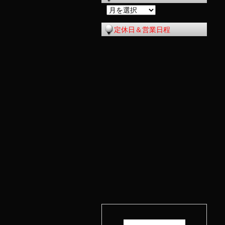
過
去
定休日＆営業日程
の
記
事