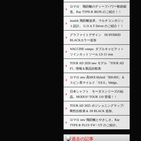
ロマロ 飛距離のディープパワー軟鉄鍛
造。Ray TYPE-R IRON のご紹介！！
muziik 飛距離追求。マルチコンポジッ
ト設計。 G.O.A.T Driver のご紹介！！
グラファイトデザイン DI HYBRID
BLACKカラー追加
WACCINE compo. ダブルキャビティ＋
ツインカットソール LS-11 iron
TOUR AD 2026 new モデル「TOUR AD
FI」情報＆製品比較表
ロマロ new 高MOI Hybrid「BH-003」＆
スピン系マイルド「SX-S」Wedge。
日本シャフト モーダスシリーズの結
晶。MODUS³ TOUR 110 登場！！
TOUR AD 2025 ポジショニングマップ/
剛性比較表＆ DI BLACK 追加。
ロマロ new 飛距離とやさしさ。Ray
TYPE-R PLUS FW / UT のご紹介。
過去の記事