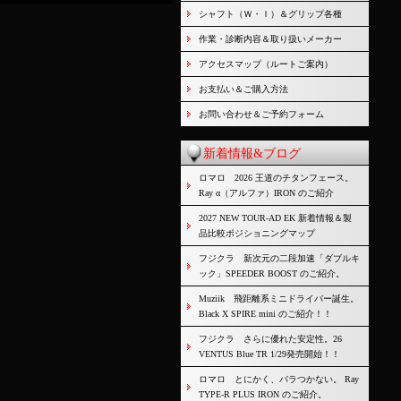
シャフト（Ｗ・Ｉ）＆グリップ各種
作業・診断内容＆取り扱いメーカー
アクセスマップ（ルートご案内）
お支払い＆ご購入方法
お問い合わせ＆ご予約フォーム
新着情報&ブログ
ロマロ 2026 王道のチタンフェース。
Ray α（アルファ）IRON のご紹介
2027 NEW TOUR-AD EK 新着情報＆製
品比較ポジショニングマップ
フジクラ 新次元の二段加速「ダブルキ
ック」SPEEDER BOOST のご紹介。
Muziik 飛距離系ミニドライバー誕生。
Black X SPIRE mini のご紹介！！
フジクラ さらに優れた安定性。26
VENTUS Blue TR 1/29発売開始！！
ロマロ とにかく、バラつかない。 Ray
TYPE-R PLUS IRON のご紹介。