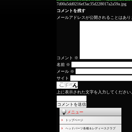
7d00a5dd0216ef3ac35d228017a2a59a.jpg
コメントを残す
メールアドレスが公開されることはあり
コメント
※
名前
※
メール
※
サイト
上に表示された文字を入力してください
メニュー
トップページ
ヘッドパーツ各種＆レディースクラブ