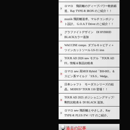
ロマロ 飛距離のディープパワー軟鉄鍛
造。Ray TYPE-R IRON のご紹介！！
muziik 飛距離追求。マルチコンポジッ
ト設計。 G.O.A.T Driver のご紹介！！
グラファイトデザイン DI HYBRID
BLACKカラー追加
WACCINE compo. ダブルキャビティ＋
ツインカットソール LS-11 iron
TOUR AD 2026 new モデル「TOUR AD
FI」情報＆製品比較表
ロマロ new 高MOI Hybrid「BH-003」＆
スピン系マイルド「SX-S」Wedge。
日本シャフト モーダスシリーズの結
晶。MODUS³ TOUR 110 登場！！
TOUR AD 2025 ポジショニングマップ/
剛性比較表＆ DI BLACK 追加。
ロマロ new 飛距離とやさしさ。Ray
TYPE-R PLUS FW / UT のご紹介。
過去の記事