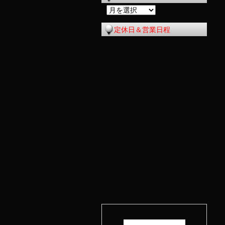
過
去
定休日＆営業日程
の
記
事