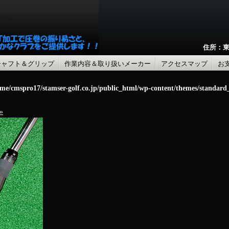
住所：東
シャフト＆グリップ
作業内容＆取り扱いメーカー
アクセスマップ
お
me/cmspro17/stamser-golf.co.jp/public_html/wp-content/themes/standar
»