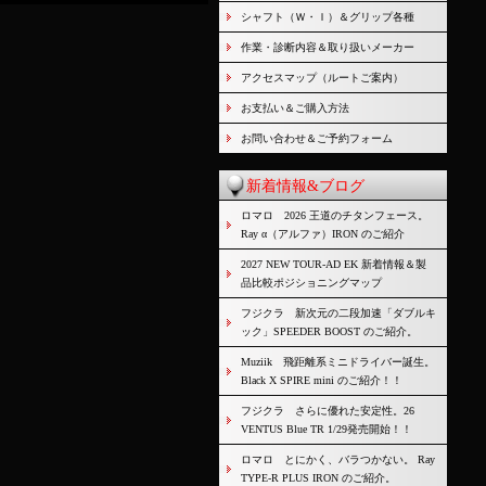
シャフト（Ｗ・Ｉ）＆グリップ各種
作業・診断内容＆取り扱いメーカー
アクセスマップ（ルートご案内）
お支払い＆ご購入方法
お問い合わせ＆ご予約フォーム
新着情報&ブログ
ロマロ 2026 王道のチタンフェース。
Ray α（アルファ）IRON のご紹介
2027 NEW TOUR-AD EK 新着情報＆製
品比較ポジショニングマップ
フジクラ 新次元の二段加速「ダブルキ
ック」SPEEDER BOOST のご紹介。
Muziik 飛距離系ミニドライバー誕生。
Black X SPIRE mini のご紹介！！
フジクラ さらに優れた安定性。26
VENTUS Blue TR 1/29発売開始！！
ロマロ とにかく、バラつかない。 Ray
TYPE-R PLUS IRON のご紹介。