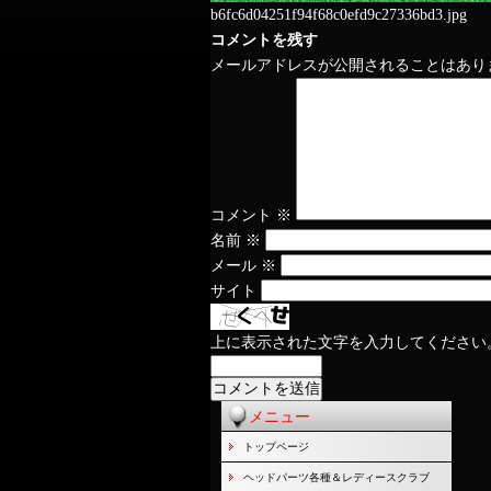
b6fc6d04251f94f68c0efd9c27336bd3.jpg
コメントを残す
メールアドレスが公開されることはあり
コメント
※
名前
※
メール
※
サイト
上に表示された文字を入力してください
メニュー
トップページ
ヘッドパーツ各種＆レディースクラブ