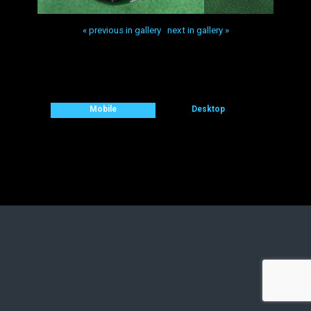
« previous in gallery
next in gallery »
Back to top
Mobile
Desktop