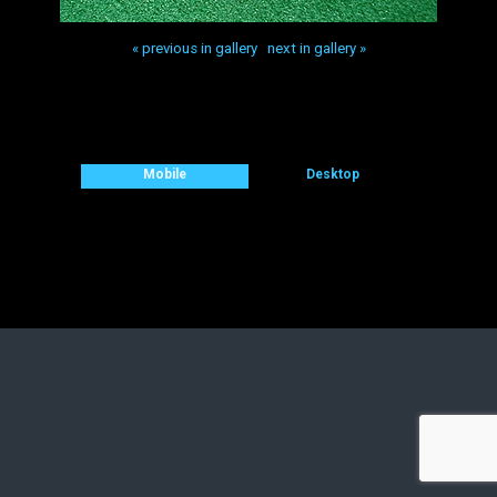
« previous in gallery
next in gallery »
Back to top
Mobile
Desktop