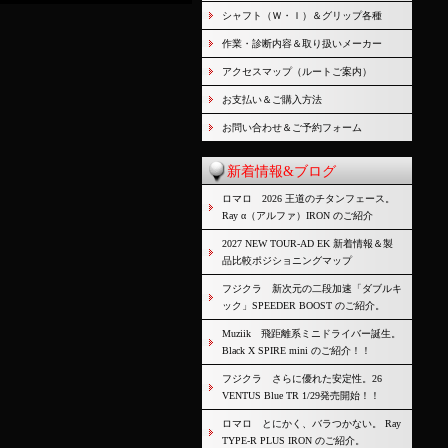
シャフト（Ｗ・Ｉ）＆グリップ各種
作業・診断内容＆取り扱いメーカー
アクセスマップ（ルートご案内）
お支払い＆ご購入方法
お問い合わせ＆ご予約フォーム
新着情報&ブログ
ロマロ 2026 王道のチタンフェース。
Ray α（アルファ）IRON のご紹介
2027 NEW TOUR-AD EK 新着情報＆製
品比較ポジショニングマップ
フジクラ 新次元の二段加速「ダブルキ
ック」SPEEDER BOOST のご紹介。
Muziik 飛距離系ミニドライバー誕生。
Black X SPIRE mini のご紹介！！
フジクラ さらに優れた安定性。26
VENTUS Blue TR 1/29発売開始！！
ロマロ とにかく、バラつかない。 Ray
TYPE-R PLUS IRON のご紹介。