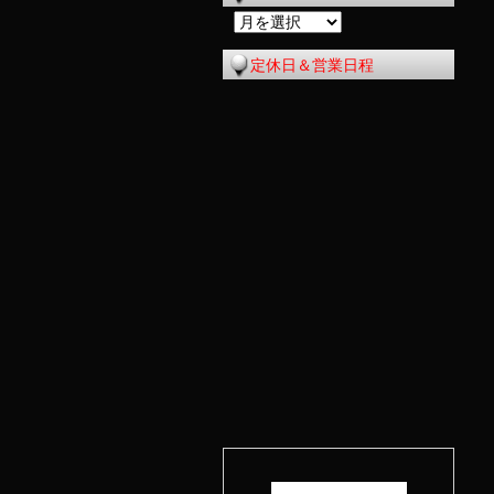
過
去
定休日＆営業日程
の
記
事