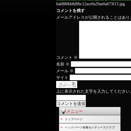
6a6880bb8d9bc12ace9a29ae0a673f13.jpg
コメントを残す
メールアドレスが公開されることはあり
コメント
※
名前
※
メール
※
サイト
上に表示された文字を入力してください
メニュー
トップページ
ヘッドパーツ各種＆レディースクラブ