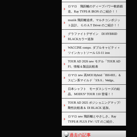
ロマロ 飛距離のディープパワー軟鉄鍛
造。Ray TYPE-R IRON のご紹介！！
muziik 飛距離追求。マルチコンポジッ
ト設計。 G.O.A.T Driver のご紹介！！
グラファイトデザイン DI HYBRID
BLACKカラー追加
WACCINE compo. ダブルキャビティ＋
ツインカットソール LS-11 iron
TOUR AD 2026 new モデル「TOUR AD
FI」情報＆製品比較表
ロマロ new 高MOI Hybrid「BH-003」＆
スピン系マイルド「SX-S」Wedge。
日本シャフト モーダスシリーズの結
晶。MODUS³ TOUR 110 登場！！
TOUR AD 2025 ポジショニングマップ/
剛性比較表＆ DI BLACK 追加。
ロマロ new 飛距離とやさしさ。Ray
TYPE-R PLUS FW / UT のご紹介。
過去の記事