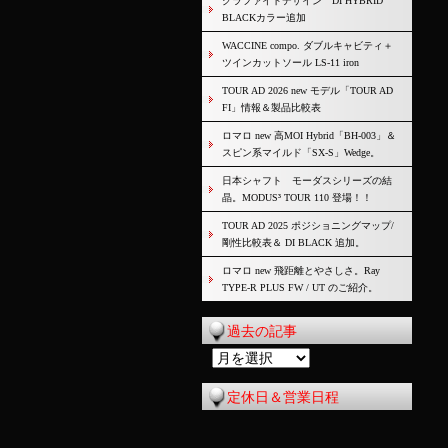
グラファイトデザイン DI HYBRID
BLACKカラー追加
WACCINE compo. ダブルキャビティ＋
ツインカットソール LS-11 iron
TOUR AD 2026 new モデル「TOUR AD
FI」情報＆製品比較表
ロマロ new 高MOI Hybrid「BH-003」＆
スピン系マイルド「SX-S」Wedge。
日本シャフト モーダスシリーズの結
晶。MODUS³ TOUR 110 登場！！
TOUR AD 2025 ポジショニングマップ/
剛性比較表＆ DI BLACK 追加。
ロマロ new 飛距離とやさしさ。Ray
TYPE-R PLUS FW / UT のご紹介。
過去の記事
過
去
定休日＆営業日程
の
記
事