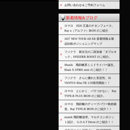
お問い合わせ＆ご予約フォーム
新着情報&ブログ
ロマロ 2026 王道のチタンフェース。
Ray α（アルファ）IRON のご紹介
2027 NEW TOUR-AD EK 新着情報＆製
品比較ポジショニングマップ
フジクラ 新次元の二段加速「ダブルキ
ック」SPEEDER BOOST のご紹介。
Muziik 飛距離系ミニドライバー誕生。
Black X SPIRE mini のご紹介！！
フジクラ さらに優れた安定性。26
VENTUS Blue TR 1/29発売開始！！
ロマロ とにかく、バラつかない。 Ray
TYPE-R PLUS IRON のご紹介。
ロマロ 飛距離のディープパワー軟鉄鍛
造。Ray TYPE-R IRON のご紹介！！
muziik 飛距離追求。マルチコンポジッ
ト設計。 G.O.A.T Driver のご紹介！！