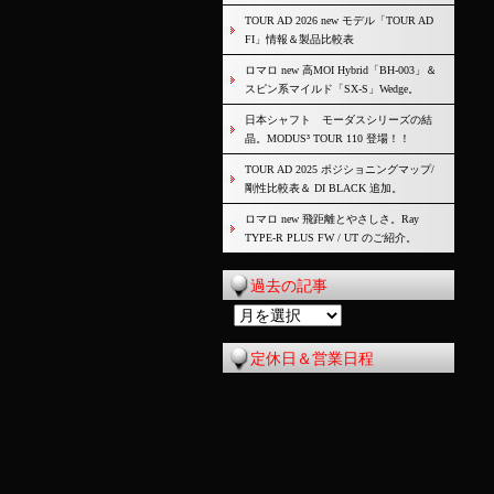
TOUR AD 2026 new モデル「TOUR AD
FI」情報＆製品比較表
ロマロ new 高MOI Hybrid「BH-003」＆
スピン系マイルド「SX-S」Wedge。
日本シャフト モーダスシリーズの結
晶。MODUS³ TOUR 110 登場！！
TOUR AD 2025 ポジショニングマップ/
剛性比較表＆ DI BLACK 追加。
ロマロ new 飛距離とやさしさ。Ray
TYPE-R PLUS FW / UT のご紹介。
過去の記事
過
去
定休日＆営業日程
の
記
事