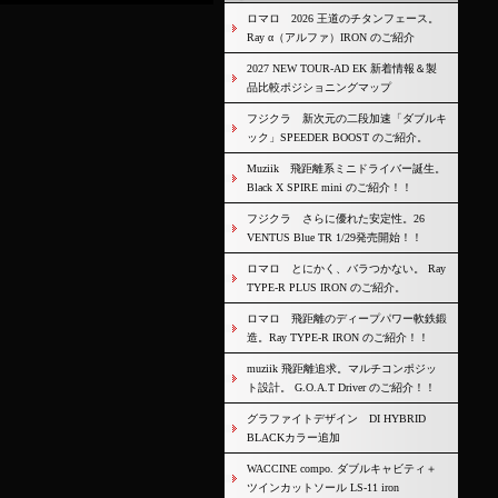
ロマロ 2026 王道のチタンフェース。
Ray α（アルファ）IRON のご紹介
2027 NEW TOUR-AD EK 新着情報＆製
品比較ポジショニングマップ
フジクラ 新次元の二段加速「ダブルキ
ック」SPEEDER BOOST のご紹介。
Muziik 飛距離系ミニドライバー誕生。
Black X SPIRE mini のご紹介！！
フジクラ さらに優れた安定性。26
VENTUS Blue TR 1/29発売開始！！
ロマロ とにかく、バラつかない。 Ray
TYPE-R PLUS IRON のご紹介。
ロマロ 飛距離のディープパワー軟鉄鍛
造。Ray TYPE-R IRON のご紹介！！
muziik 飛距離追求。マルチコンポジッ
ト設計。 G.O.A.T Driver のご紹介！！
グラファイトデザイン DI HYBRID
BLACKカラー追加
WACCINE compo. ダブルキャビティ＋
ツインカットソール LS-11 iron