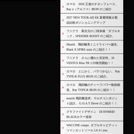
ロマロ 2026 王道のチタンフェース。
Ray α（アルファ）IRON のご紹介
2027 NEW TOUR-AD EK 新着情報＆製
品比較ポジショニングマップ
フジクラ 新次元の二段加速「ダブルキ
ック」SPEEDER BOOST のご紹介。
Muziik 飛距離系ミニドライバー誕生。
Black X SPIRE mini のご紹介！！
フジクラ さらに優れた安定性。26
VENTUS Blue TR 1/29発売開始！！
ロマロ とにかく、バラつかない。 Ray
TYPE-R PLUS IRON のご紹介。
ロマロ 飛距離のディープパワー軟鉄鍛
造。Ray TYPE-R IRON のご紹介！！
muziik 飛距離追求。マルチコンポジッ
ト設計。 G.O.A.T Driver のご紹介！！
グラファイトデザイン DI HYBRID
BLACKカラー追加
WACCINE compo. ダブルキャビティ＋
ツインカットソール LS-11 iron