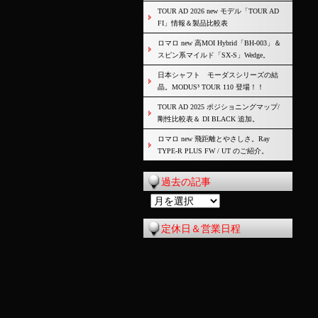
TOUR AD 2026 new モデル「TOUR AD
FI」情報＆製品比較表
ロマロ new 高MOI Hybrid「BH-003」＆
スピン系マイルド「SX-S」Wedge。
日本シャフト モーダスシリーズの結
晶。MODUS³ TOUR 110 登場！！
TOUR AD 2025 ポジショニングマップ/
剛性比較表＆ DI BLACK 追加。
ロマロ new 飛距離とやさしさ。Ray
TYPE-R PLUS FW / UT のご紹介。
過去の記事
過
去
定休日＆営業日程
の
記
事