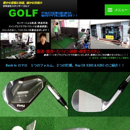
メニュー
Back to ロマロ １つのフォルム。２つの打感。Ray CX S20C＆S25C のご紹介！！