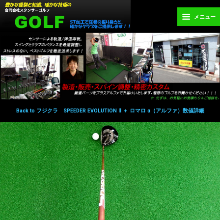
メニュー
Back to フジクラ SPEEDER EVOLUTION Ⅱ ＋ ロマロ α（アルファ）数値詳細