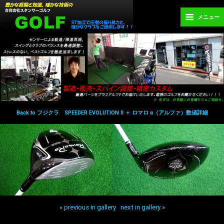
メニュー
Back to フジクラ SPEEDER EVOLUTION Ⅱ ＋ ロマロ α（アルファ）数値詳細
« previous in gallery
next in gallery »