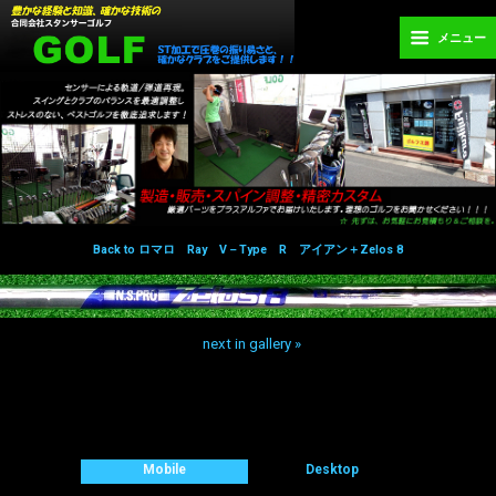
メニュー
Back to ロマロ Ray V－Type R アイアン＋Zelos 8
next in gallery »
Back to top
Mobile
Desktop