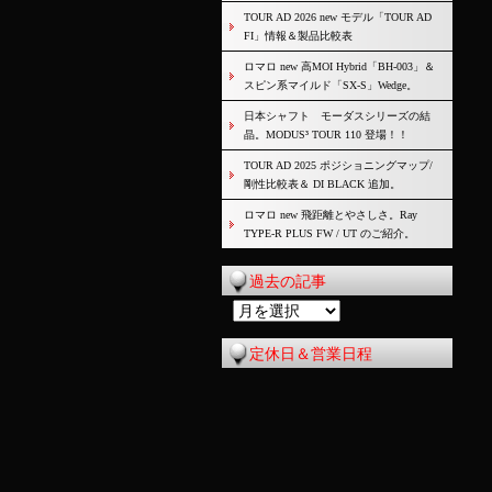
TOUR AD 2026 new モデル「TOUR AD
FI」情報＆製品比較表
ロマロ new 高MOI Hybrid「BH-003」＆
スピン系マイルド「SX-S」Wedge。
日本シャフト モーダスシリーズの結
晶。MODUS³ TOUR 110 登場！！
TOUR AD 2025 ポジショニングマップ/
剛性比較表＆ DI BLACK 追加。
ロマロ new 飛距離とやさしさ。Ray
TYPE-R PLUS FW / UT のご紹介。
過去の記事
過
去
定休日＆営業日程
の
記
事