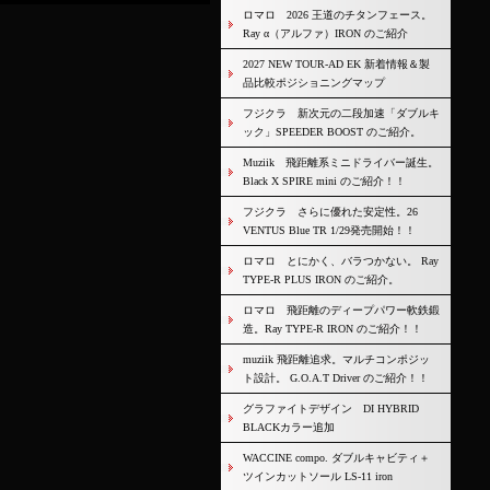
ロマロ 2026 王道のチタンフェース。
Ray α（アルファ）IRON のご紹介
2027 NEW TOUR-AD EK 新着情報＆製
品比較ポジショニングマップ
フジクラ 新次元の二段加速「ダブルキ
ック」SPEEDER BOOST のご紹介。
Muziik 飛距離系ミニドライバー誕生。
Black X SPIRE mini のご紹介！！
フジクラ さらに優れた安定性。26
VENTUS Blue TR 1/29発売開始！！
ロマロ とにかく、バラつかない。 Ray
TYPE-R PLUS IRON のご紹介。
ロマロ 飛距離のディープパワー軟鉄鍛
造。Ray TYPE-R IRON のご紹介！！
muziik 飛距離追求。マルチコンポジッ
ト設計。 G.O.A.T Driver のご紹介！！
グラファイトデザイン DI HYBRID
BLACKカラー追加
WACCINE compo. ダブルキャビティ＋
ツインカットソール LS-11 iron