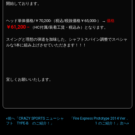
開始しております。
ヘッド単体価格/￥70,200-（税込/税抜価格￥65,000-） →
価格
￥61,200
－
（HC付属/装着工賃・税込み）となります。
スイングと理想の弾道を加味した、シャフトスパイン調整でスペシャ
ルな1本に組み上げさせていただきます！！！
宜しくお願いいたします。
«前へ「CRAZY SPORTS ニューシャ
「Fire Express Prototype 2014 Ver．
フト TYPE-B のご紹介！」
1 のご紹介！」次へ»