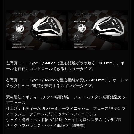
左写真・・・Type D / 440cc で重心距離がやや短く（36.0mm）、ボ
ールを自在にコントロールできるヒッタータイプ。
右写真・・・Type S / 460cc で重心距離が長い（42.0mm）、オートマ
チックにヘッド軌道が安定するスインガータイプ。
素材製法：ボディー/チタン精密鋳造 フェース/チタン精密鍛造カッ
プフェース
仕上げ：ボディー/シルバーミラーフィニッシュ フェース/サテンフ
ィニッシュ クラウン/ブラックナイトフィニッシュ
ウェイト構造：ヘッド後方3箇所 ウェイト可変システム（クラブ長
さ・クラブバランス・ヘッド重心位置調整式）