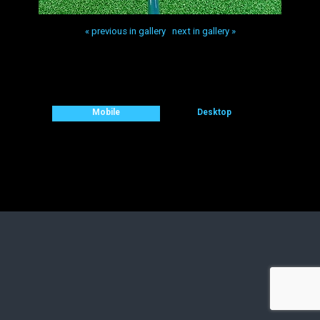
« previous in gallery
next in gallery »
Back to top
Mobile
Desktop